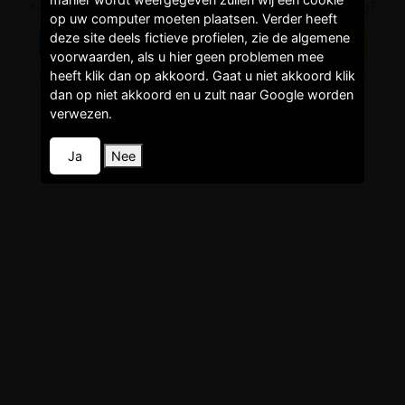
Kunnen wij je van dienst zijn of heb je gewoon een vraag?
op uw computer moeten plaatsen. Verder heeft
deze site deels fictieve profielen, zie de algemene
Voorwaarden
Privacy
Faq/Helpdesk
Contact
voorwaarden, als u hier geen problemen mee
heeft klik dan op akkoord. Gaat u niet akkoord klik
Het gebruik van de website is voor eigen risico! Lees de voorwaarden!
Dit is een entertainment site! Het gebruik van deze site kost geld!
dan op niet akkoord en u zult naar Google worden
verwezen.
Ja
Nee